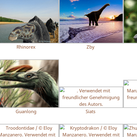
Rhinorex
Zby
Guanlong
Siats