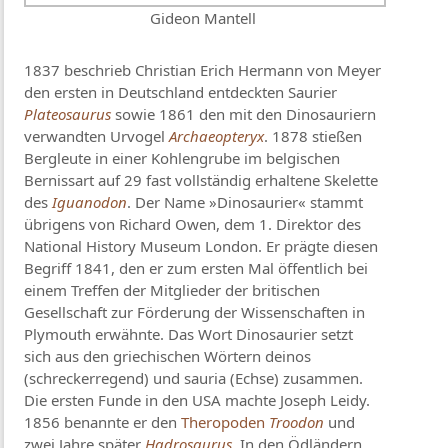
Gideon Mantell
1837 beschrieb Christian Erich Hermann von Meyer
den ersten in Deutschland entdeckten Saurier
Plateosaurus
sowie 1861 den mit den Dinosauriern
verwandten Urvogel
Archaeopteryx
. 1878 stießen
Bergleute in einer Kohlengrube im belgischen
Bernissart auf 29 fast vollständig erhaltene Skelette
des
Iguanodon
. Der Name »Dinosaurier« stammt
übrigens von Richard Owen, dem 1. Direktor des
National History Museum London. Er prägte diesen
Begriff 1841, den er zum ersten Mal öffentlich bei
einem Treffen der Mitglieder der britischen
Gesellschaft zur Förderung der Wissenschaften in
Plymouth erwähnte. Das Wort Dinosaurier setzt
sich aus den griechischen Wörtern deinos
(schreckerregend) und sauria (Echse) zusammen.
Die ersten Funde in den USA machte Joseph Leidy.
1856 benannte er den
Theropoden
Troodon
und
zwei Jahre später
Hadrosaurus
. In den Ödländern